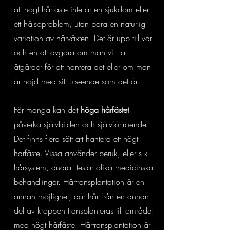
att högt hårfäste inte är en sjukdom eller
ett hälsoproblem, utan bara en naturlig
variation av hårväxten. Det är upp till var
och en att avgöra om man vill ta
åtgärder för att hantera det eller om man
är nöjd med sitt utseende som det är.
För många kan det
höga hårfästet
påverka självbilden och självförtroendet.
Det finns flera sätt att hantera ett högt
hårfäste. Vissa använder peruk, eller s.k.
hårsystem, andra testar olika medicinska
behandlingar. Hårtransplantation är en
annan möjlighet, där hår från en annan
del av kroppen transplanteras till området
med högt hårfäste. Hårtransplantation är