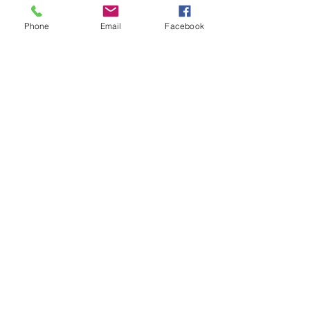
Phone
Email
Facebook
konsultation
Tavastgatan 29A, 118 24 Stockholm