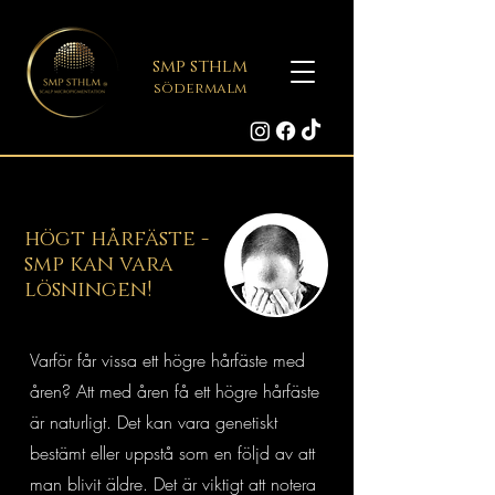
smp sthlm
södermalm
högt hårfäste -
smp kan vara
lösningen!
Varför får vissa ett högre hårfäste med
åren? Att med åren få ett högre hårfäste
är naturligt. Det kan vara genetiskt
bestämt eller uppstå som en följd av att
man blivit äldre. Det är viktigt att notera