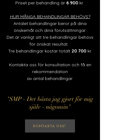
Priset per behandling är
6 900
kr.
HUR MÅNGA BEHANDLINGAR BEHÖVS?
Antalet behandlingar beror
på dina
önskemål och dina förutsättningar.
Det är vanligt att tre behandlingar behövs
för önskat resultat.
Tre behandlingar kostar
totalt
20 700
kr.
Kontakta oss för konsulta
tion och få en
rekommendation
av antal
behandlingar.
"SMP - Det bästa jag gjort för mig
själv - någonsin"
kontakta oss!