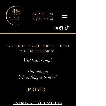
smp sthlm
södermalm
smp - en tredimensionell illusion
av en tätare hårväxt
Vad kostar smp?
Hur många
behandlingar behövs?
priser
VAD KOSTAR EN BEHANDLING?