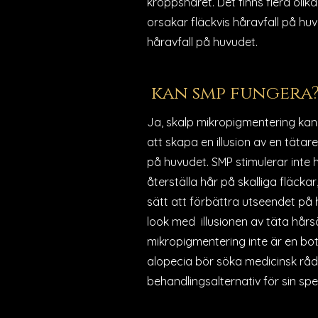
kroppshåret. Det finns flera olik
orsakar fläckvis håravfall på huv
håravfall på huvudet.
kan smp fungera
Ja, skalp mikropigmentering kan
att skapa en illusion av en täta
på huvudet. SMP stimulerar inte
återställa hår på skalliga fläcka
sätt att förbättra utseendet på
look med illusionen av täta hårsä
mikropigmentering inte är en bot
alopecia bör söka medicinsk rådg
behandlingsalternativ för sin spec