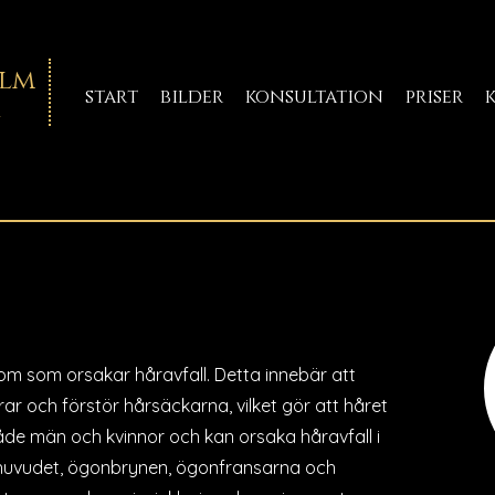
hlm
start
bilder
konsultation
priser
m
m som orsakar håravfall. Detta innebär att
 och förstör hårsäckarna, vilket gör att håret
åde män och kvinnor och kan orsaka håravfall i
ve huvudet, ögonbrynen, ögonfransarna och