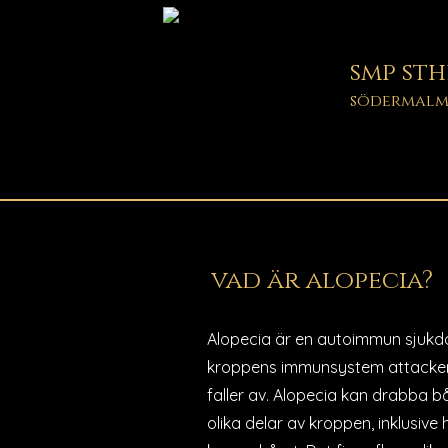
smp st
södermal
vad är alopecia?
Alopecia är en autoimmun sjukdo
kroppens immunsystem attackerar
faller av. Alopecia kan drabba b
olika delar av kroppen, inklusi