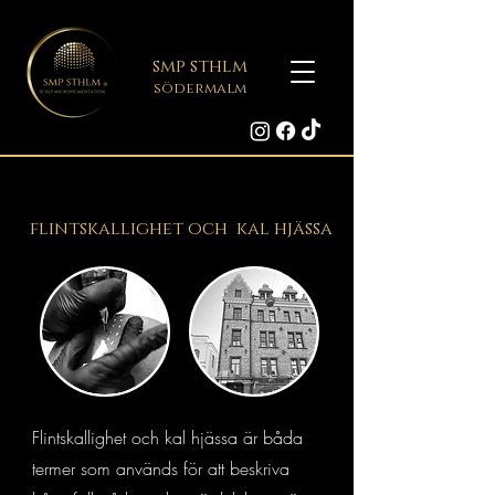
smp sthlm
södermalm
flintskallighet och kal hjässa
Flintskallighet och kal hjässa är båda
termer som används för att beskriva