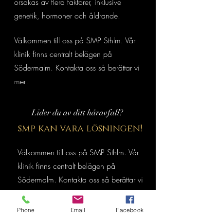
orsakas av flera faktorer, inklusive
genetik, hormoner och åldrande.
Välkommen till oss på SMP Sthlm. Vår
klinik finns centralt belägen på
Södermalm. Kontakta oss så berättar vi
mer!
Lider du av ditt håravfall?
smp kan vara lösningen!
Välkommen till oss på SMP Sthlm. Vår
klinik finns centralt belägen på
Södermalm. Kontakta oss så berättar vi
mer!
Phone
Email
Facebook