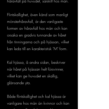
håravfall på huvudet, särskilt hos män.
Flintskallighet, även känd som manligt
mönsterhåravfall, är den vanligaste
formen av håravfall hos män och kan
orsaka en gradvis tunnande av håret
från tinningarna och på hjässan, vilket
kan leda till en karakteristisk "M" form.
Kal hjässa, å andra sidan, beskriver
när håret på hjässan helt försvinner,
vilket kan ge huvudet en skallig,
glänsande yta.
Både flintskallighet och kal hjässa är
vanligare hos män än kvinnor och kan