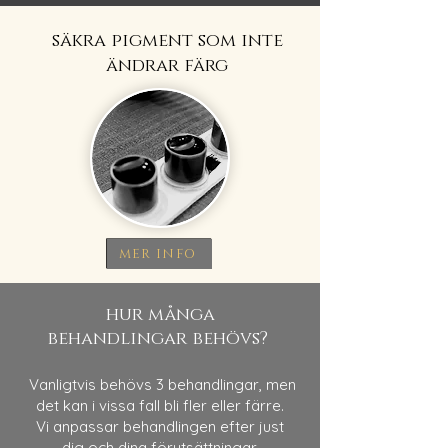
säkra pigment som inte
ändrar färg
MER INFO
hur många
behandlingar behövs?
Vanligtvis behövs 3 behandlingar, men
det kan i vissa fall bli fler eller färre.
Vi anpassar behandlingen efter just
dig och dina förutsättningar.