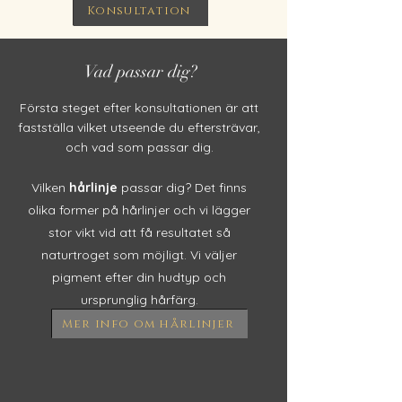
Konsultation
Vad passar dig?
Första steget efter konsultationen är att
fastställa vilket utseende du eftersträvar,
och vad som passar dig
.
Vilken
hårlin
je
passar dig? De
t finns
olika former på hårlinjer och vi lägger
stor vikt vid att få resultatet så
naturtroget som möjligt. Vi väljer
pigment efter din hud
typ och
ursprunglig hårfärg.
Mer info om hårlinjer