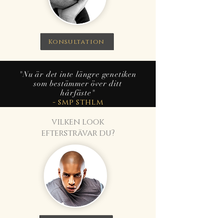
Konsultation
"Nu är det inte längre genetiken
som bestämmer över ditt
hårfäste"
- smp sthlm
vilken look
eftersträvar du?