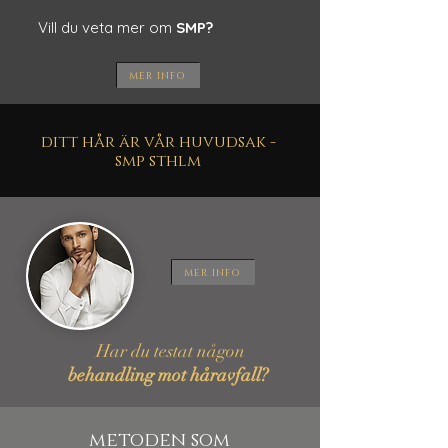
Vill du veta mer om
SMP?
MER INFO
ditt hår är vår huvudsak -
smp sthlm
MER INFO
Har du testat någon
behandling mot
håravfall?
metoden som