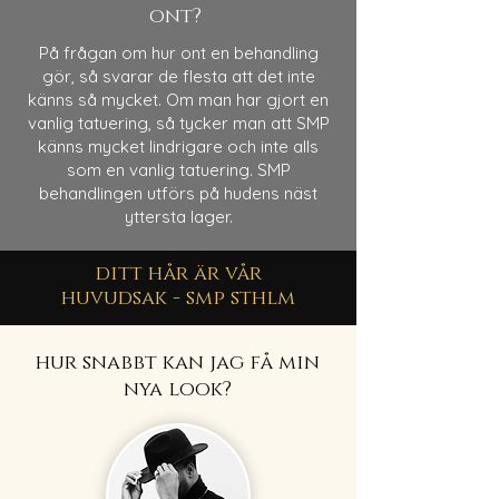
ont?
På frågan om hur ont en behandling
gör, så svarar de flesta att det inte
känns så mycket. Om man har gjort en
vanlig tatuering, så tycker man att SMP
känns mycket lindrigare och inte alls
som en vanlig tatuering. SMP
behandlingen utförs på hudens näst
yttersta lager.
ditt hår är vår
huvudsak - smp sthlm
hur snabbt kan jag få min
nya look?