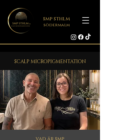
smp sthlm
södermalm
SCALP MICROPIGMENTATION
vad är smp