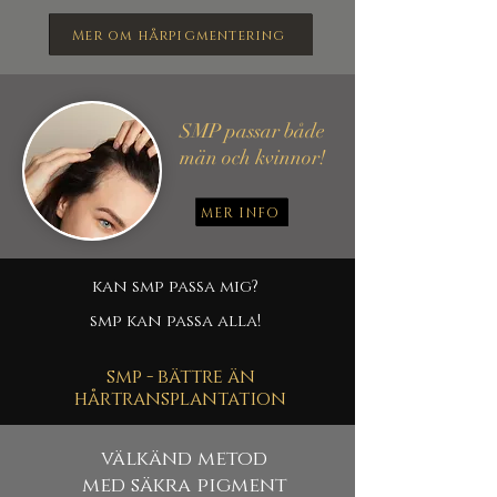
Mer om hårpigmentering
SMP
passar både
män och kvinnor!
MER INFO
kan smp
passa mig?
smp kan
passa alla!
smp - bättre än
hårtransplantation
välkänd metod
med säkra pigment