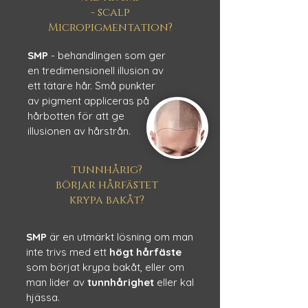
- scalp
Micropigmentation?
SMP
- behandlingen som ger
en tredimensionell illusion av
ett tätare hår. Små punkter
av pigment appliceras på
hårbotten för att ge
illusionen av hårstrån.
tunnhårig?
börjar hårfästet
krypa
bakåt?
SMP
är en utmärkt lösning om man
inte trivs med ett
högt hårfäste
som börjat krypa bakåt, eller om
man lider av
tunnhårighet
eller kal
hjässa.