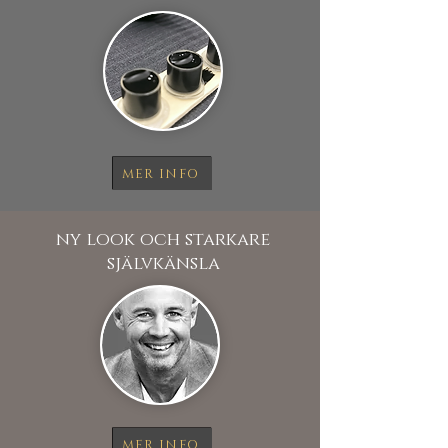
MER INFO
ny look och starkare
självkänsla
MER INFO